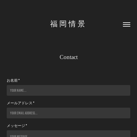
福 岡 情 景 
Contact
お名前 *
メールアドレス *
メッセージ *